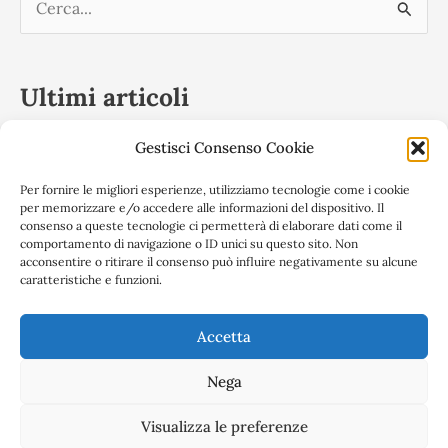
C
e
r
Ultimi articoli
c
a
Gestisci Consenso Cookie
Convegno 17 febbraio 2023 – Privacy: rapporti tra
:
Titolare del Trattamento e soggetti esterni nel GDPR –
Per fornire le migliori esperienze, utilizziamo tecnologie come i cookie
per memorizzare e/o accedere alle informazioni del dispositivo. Il
Compiti e responsabilità
consenso a queste tecnologie ci permetterà di elaborare dati come il
comportamento di navigazione o ID unici su questo sito. Non
17/19 marzo 2022: Master online in diritto
acconsentire o ritirare il consenso può influire negativamente su alcune
caratteristiche e funzioni.
dell’informatica e informatica giuridica
ANGIF al Forensic Virtual Summit 2021
Accetta
Nega
Copyright © 2026 Angif | Associazione Nazionale Giuristi Informatici
Visualizza le preferenze
e Forensi | P.Iva
02332290069
|
Informativa Privacy |
Cookie Policy