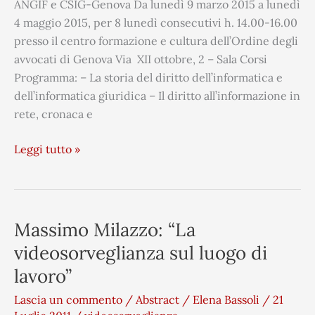
ANGIF e CSIG-Genova Da lunedì 9 marzo 2015 a lunedì
4 maggio 2015, per 8 lunedì consecutivi h. 14.00-16.00
presso il centro formazione e cultura dell’Ordine degli
avvocati di Genova Via XII ottobre, 2 – Sala Corsi
Programma: – La storia del diritto dell’informatica e
dell’informatica giuridica – Il diritto all’informazione in
rete, cronaca e
Leggi tutto »
Massimo Milazzo: “La
Massimo
Milazzo:
videosorveglianza sul luogo di
“La
lavoro”
videosorveglianza
Lascia un commento
/
Abstract
/
Elena Bassoli
/
21
sul