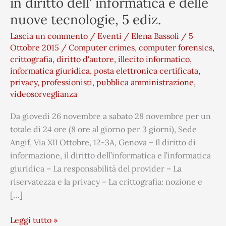
in diritto dell’ informatica e delle
Corso
nuove tecnologie, 5 ediz.
di
specializzazione
Lascia un commento
/
Eventi
/
Elena Bassoli
/
5
full-
Ottobre 2015
/
Computer crimes
,
computer forensics
,
immersion
crittografia
,
diritto d'autore
,
illecito informatico
,
informatica giuridica
,
posta elettronica certificata
,
in
privacy
,
professionisti
,
pubblica amministrazione
,
diritto
videosorveglianza
dell’
informatica
Da giovedì 26 novembre a sabato 28 novembre per un
e
totale di 24 ore (8 ore al giorno per 3 giorni), Sede
delle
Angif, Via XII Ottobre, 12-3A, Genova – Il diritto di
nuove
informazione, il diritto dell’informatica e l’informatica
tecnologie,
giuridica – La responsabilità del provider – La
5
riservatezza e la privacy – La crittografia: nozione e
ediz.
[…]
Leggi tutto »