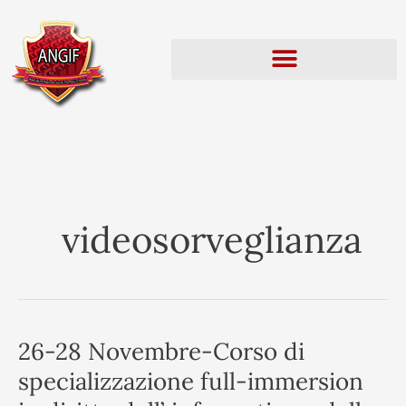
Vai
al
contenuto
videosorveglianza
26-28 Novembre-Corso di
26-
28
specializzazione full-immersion
Novembre-