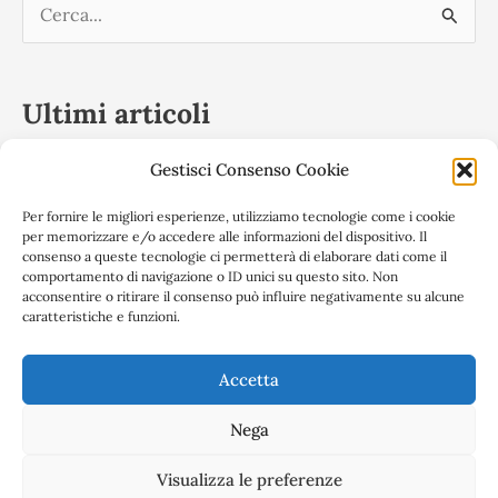
C
e
r
Ultimi articoli
c
a
Gestisci Consenso Cookie
Convegno 17 febbraio 2023 – Privacy: rapporti tra
:
Titolare del Trattamento e soggetti esterni nel GDPR –
Per fornire le migliori esperienze, utilizziamo tecnologie come i cookie
per memorizzare e/o accedere alle informazioni del dispositivo. Il
Compiti e responsabilità
consenso a queste tecnologie ci permetterà di elaborare dati come il
comportamento di navigazione o ID unici su questo sito. Non
17/19 marzo 2022: Master online in diritto
acconsentire o ritirare il consenso può influire negativamente su alcune
caratteristiche e funzioni.
dell’informatica e informatica giuridica
ANGIF al Forensic Virtual Summit 2021
Accetta
Nega
Copyright © 2026 Angif | Associazione Nazionale Giuristi Informatici
Visualizza le preferenze
e Forensi | P.Iva
02332290069
|
Informativa Privacy |
Cookie Policy