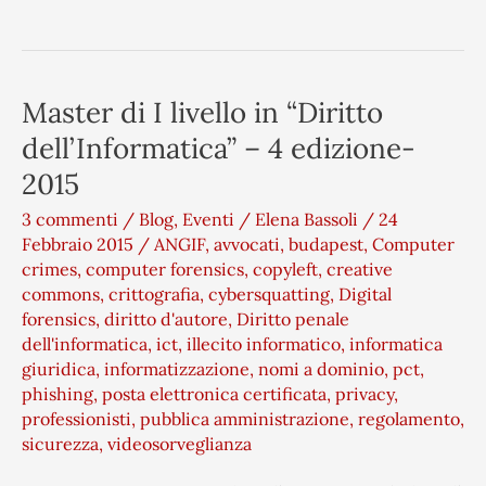
Master di I livello in “Diritto
Master
di
dell’Informatica” – 4 edizione-
I
2015
livello
3 commenti
/
Blog
,
Eventi
/
Elena Bassoli
/
24
in
Febbraio 2015
/
ANGIF
,
avvocati
,
budapest
,
Computer
“Diritto
crimes
,
computer forensics
,
copyleft
,
creative
dell’Informatica”
commons
,
crittografia
,
cybersquatting
,
Digital
–
forensics
,
diritto d'autore
,
Diritto penale
4
dell'informatica
,
ict
,
illecito informatico
,
informatica
edizione-
giuridica
,
informatizzazione
,
nomi a dominio
,
pct
,
2015
phishing
,
posta elettronica certificata
,
privacy
,
professionisti
,
pubblica amministrazione
,
regolamento
,
sicurezza
,
videosorveglianza